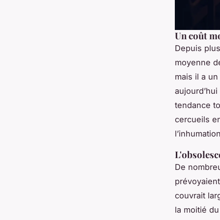
Un coût mo
Depuis plus
moyenne 
mais il a un
aujourd’hui
tendance tou
cercueils en
l’inhumatio
L'obsolesce
De nombreux
prévoyaient
couvrait lar
la moitié d