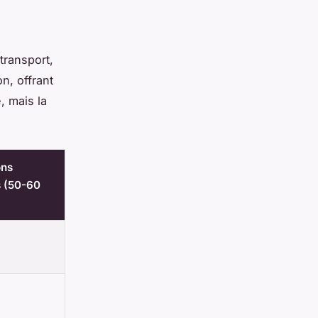
transport,
n, offrant
, mais la
ons
 (50-60