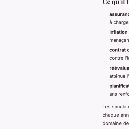
Ce qu'il 
assuran
à charge 
inflation
menaçant
contrat
contre l’
réévalua
atténue l
planifica
ans renfo
Les simulate
chaque anné
domaine des