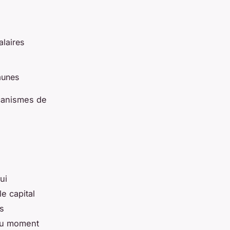
alaires
munes
écanismes de
ui
le capital
s
 au moment