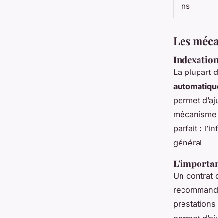
ns
Les méca
Indexation
La plupart 
automatiqu
permet d’aj
mécanisme a
parfait : l’
général.
L'importan
Un contrat 
recommand
prestations 
permet d’aj