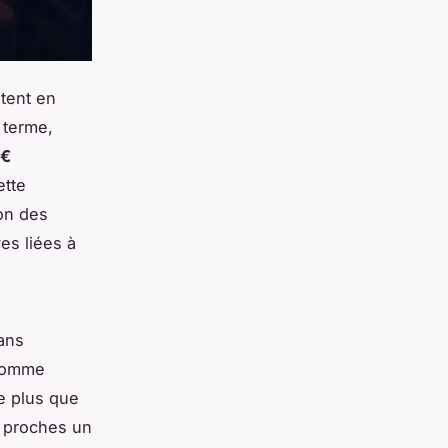
tent en
 terme,
 €
tte
ion des
es liées à
ans
 somme
te plus que
x proches un