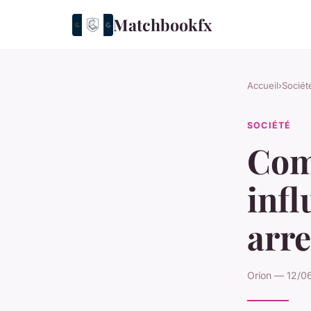
Matchbookfx
Accueil
›
Sociét
SOCIÉTÉ
Com
infl
arr
Orion — 12/06