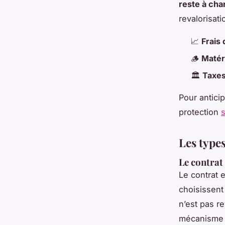
reste à cha
revalorisati
📈
Frais 
🪵
Matér
🏛️
Taxes
Pour antici
protection
s
Les types
Le contrat 
Le contrat 
choisissent 
n’est pas re
mécanisme d