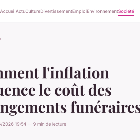
Accueil
Actu
Culture
Divertissement
Emploi
Environnement
Société
é
ment l'inflation
uence le coût des
engements funéraire
/2026 19:54 — 9 min de lecture