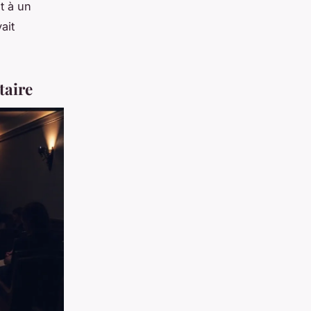
t à un
ait
taire