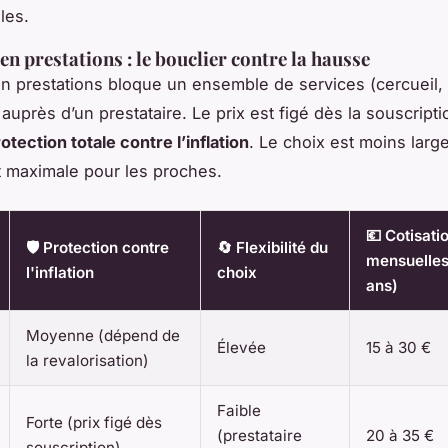
les.
en prestations : le bouclier contre la hausse
en prestations bloque un ensemble de services (cercueil, 
uprès d’un prestataire. Le prix est figé dès la souscriptio
otection totale contre l’inflation
. Le choix est moins large
t maximale pour les proches.
💶 Cotisati
🛡️ Protection contre
🔄 Flexibilité du
mensuelles
l'inflation
choix
ans)
Moyenne (dépend de
Élevée
15 à 30 €
la revalorisation)
Faible
Forte (prix figé dès
(prestataire
20 à 35 €
souscription)