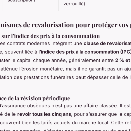
verrouillé)
nismes de revalorisation pour protéger vos
 sur l'indice des prix à la consommation
des contrats modernes intègrent une
clause de revalorisa
e
, souvent liée à l’
indice des prix à la consommation (IPC
uster le capital chaque année, généralement entre
2 % et
tténue l’érosion monétaire, mais il ne garantit pas un aj
inflation des prestations funéraires peut dépasser celle de l
ce de la révision périodique
d’assurance obsèques n’est pas une affaire classée. Il est
é de le
revoir tous les cinq ans
, pour s’assurer que le cap
couvrent bien les tarifs actuels du marché local. Cette re
uster les garanties, d’ajouter des versements ou de modifi