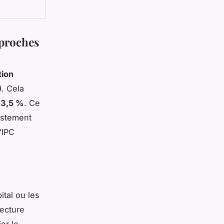
 proches
tion
)
. Cela
 3,5 %
. Ce
ustement
’IPC
ital ou les
lecture
er le