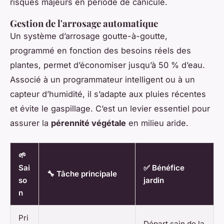
risques majeurs en période de canicule.
Gestion de l'arrosage automatique
Un système d’arrosage goutte-à-goutte,
programmé en fonction des besoins réels des
plantes, permet d’économiser jusqu’à 50 % d’eau.
Associé à un programmateur intelligent ou à un
capteur d’humidité, il s’adapte aux pluies récentes
et évite le gaspillage. C’est un levier essentiel pour
assurer la
pérennité végétale
en milieu aride.
🌱
Sai
✅ Bénéfice
🔧 Tâche principale
so
jardin
n
Pri
Départ sain de la